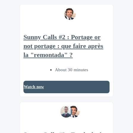
Sunny Calls #2 : Portage or
not portage : que faire après
la "remontada" ?
About 30 minutes
Watch now