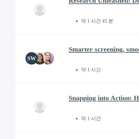
Research Unleashed: Di
약 1 시간 45 분
Smarter screening, smoo
SW
약 1 시간
Snapping into Action: 
약 1 시간