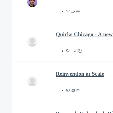
약 15 분
Quirks Chicago - A new 
약 1 시간
Reinvention at Scale
약 30 분