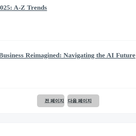
2025: A-Z Trends
 Business Reimagined: Navigating the AI Future
전 페이지
다음 페이지