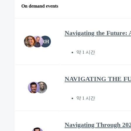
On demand events
Navigating the Future: 
RH
약 1 시간
NAVIGATING THE F
약 1 시간
Navigating Through 202