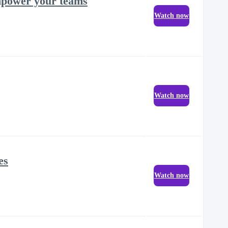
empower your teams
Watch now
Watch now
es
Watch now