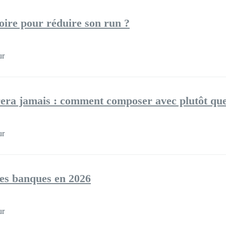
toire pour réduire son run ?
ur
era jamais : comment composer avec plutôt que 
ur
les banques en 2026
ur