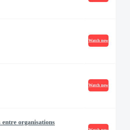
Watch now
Watch now
 entre organisations
Watch now