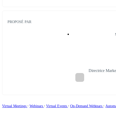
PROPOSÉ PAR
Directrice Ma
∙
∙
∙
∙
Virtual Meetings
Webinars
Virtual Events
On-Demand Webinars
Autom