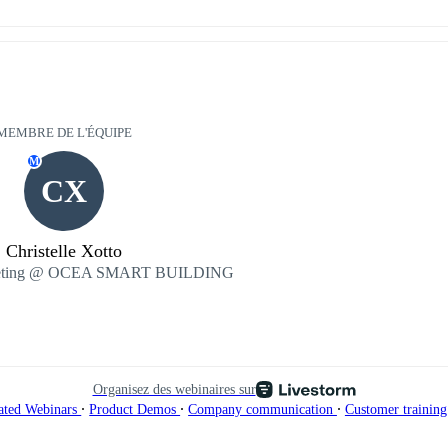
MEMBRE DE L'ÉQUIPE
M
CX
Christelle Xotto
rketing @ OCEA SMART BUILDING
Organisez des webinaires sur
∙
∙
∙
ated Webinars
Product Demos
Company communication
Customer trainin