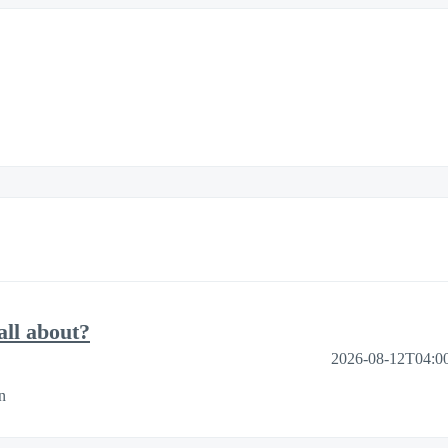
ll about?
2026-08-12T04:0
n