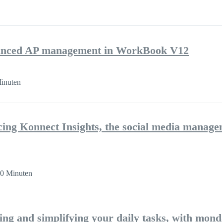
nhanced AP management in WorkBook V12
inuten
cing Konnect Insights, the social media manag
30 Minuten
ng and simplifying your daily tasks, with mon