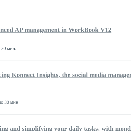
nhanced AP management in WorkBook V12
 30 мин.
cing Konnect Insights, the social media manag
о 30 мин.
ng and simplifying your daily tasks, with mon