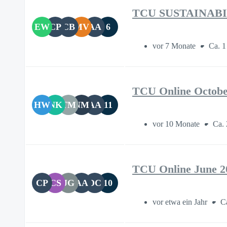
TCU SUSTAINABIL
EW
CP
CB
MV
AA
6
vor 7 Monate
Ca. 1
TCU Online Octobe
HW
NK
TM
NM
AA
11
vor 10 Monate
Ca. 
TCU Online June 2
CP
CS
JG
AA
DC
10
vor etwa ein Jahr
C