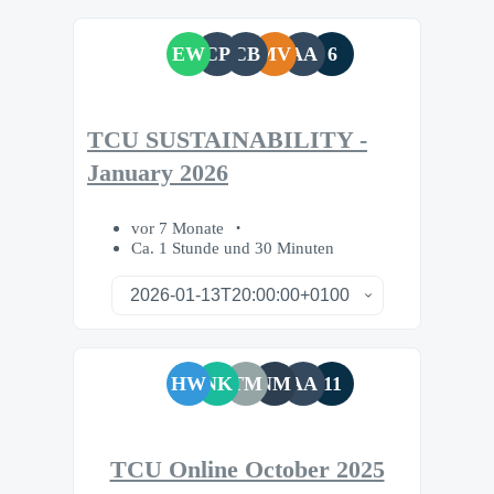
EW
CP
CB
MV
AA
6
TCU SUSTAINABILITY -
January 2026
vor 7 Monate
Ca. 1 Stunde und 30 Minuten
HW
NK
TM
NM
AA
11
TCU Online October 2025