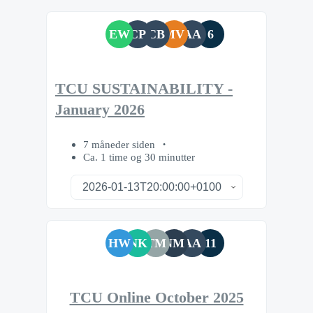
EW
CP
CB
MV
AA
6
TCU SUSTAINABILITY -
January 2026
7 måneder siden
Ca. 1 time og 30 minutter
HW
NK
TM
NM
AA
11
TCU Online October 2025