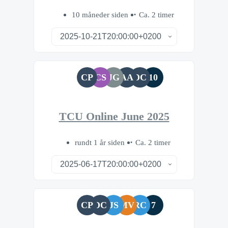
10 måneder siden
Ca. 2 timer
CP
CS
JG
AA
DC
10
TCU Online June 2025
rundt 1 år siden
Ca. 2 timer
CP
DC
JS
MV
RC
7