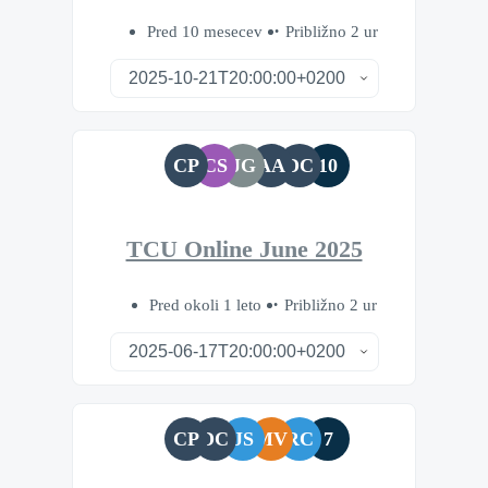
Pred 10 mesecev
Približno 2 ur
CP
CS
JG
AA
DC
10
TCU Online June 2025
Pred okoli 1 leto
Približno 2 ur
CP
DC
JS
MV
RC
7