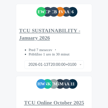
EW
CP
CB
MV
AA
6
TCU SUSTAINABILITY -
January 2026
Pred 7 mesecev
Približno 1 uro in 30 minut
HW
NK
TM
NM
AA
11
TCU Online October 2025