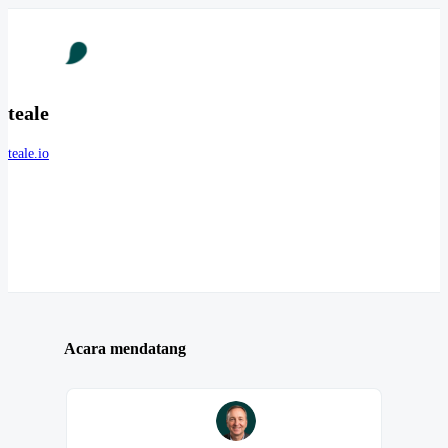
teale
teale.io
Acara mendatang