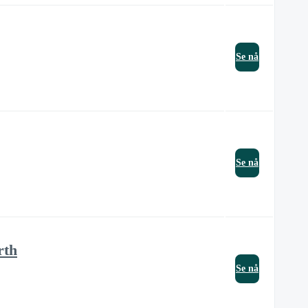
Se nå
Se nå
rth
Se nå