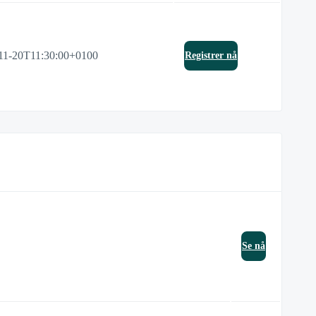
11-20T11:30:00+0100
Registrer nå
Se nå