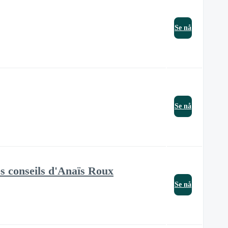
Se nå
Se nå
es conseils d'Anaïs Roux
Se nå