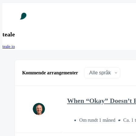
teale
teale.io
Kommende arrangementer
When “Okay” Doesn’t 
Om rundt 1 måned
Ca. 1 