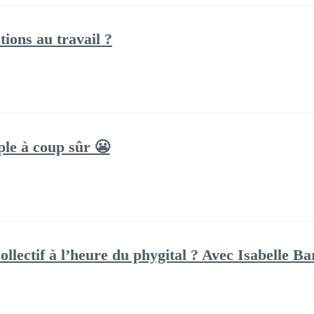
ions au travail ?
le à coup sûr 😬
llectif à l’heure du phygital ? Avec Isabelle Ba