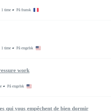
 1 time
På fransk
 1 time
På engelsk
pressure work
me
På engelsk
ues qui vous empêchent de bien dormir