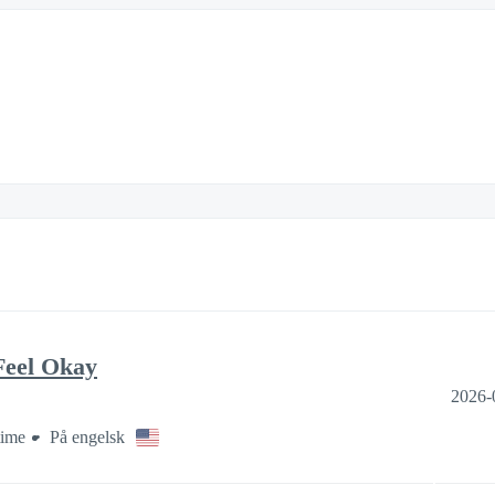
Feel Okay
2026-
time
På engelsk