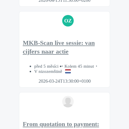
2026-04-15T11:30:00+0200
OZ
MKB-Scan live sessie: van
cijfers naar actie
před 5 měsíci
Kolem 45 minut
V nizozemštině
2026-03-24T13:30:00+0100
From quotation to payment: