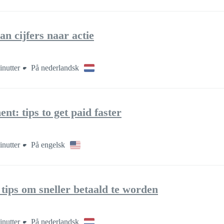
n cijfers naar actie
inutter
På nederlandsk
t: tips to get paid faster
inutter
På engelsk
: tips om sneller betaald te worden
inutter
På nederlandsk