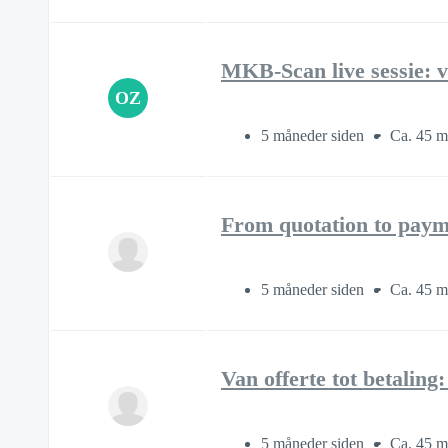
MKB-Scan live sessie: va
OZ
5 måneder siden
Ca. 45 m
From quotation to paymen
5 måneder siden
Ca. 45 m
Van offerte tot betaling
5 måneder siden
Ca. 45 m