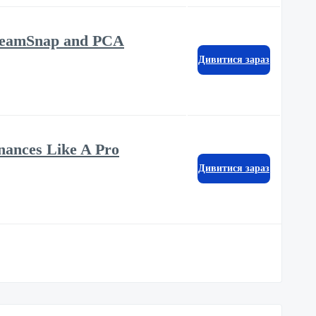
m TeamSnap and PCA
Дивитися зараз
nances Like A Pro
Дивитися зараз