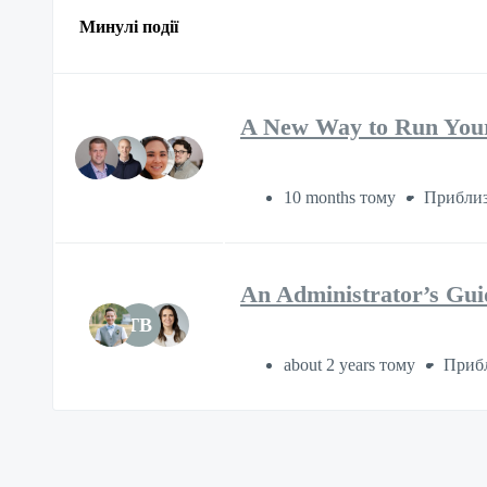
Минулі події
A New Way to Run You
10 months тому
Приблиз
An Administrator’s Gui
TB
about 2 years тому
Прибл