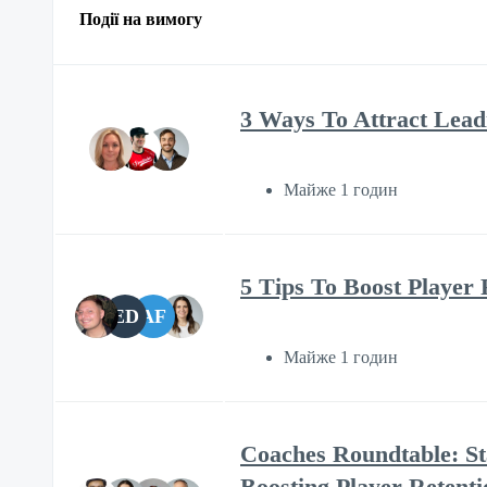
Події на вимогу
3 Ways To Attract Lead
Майже 1 годин
5 Tips To Boost Player 
ED
AF
Майже 1 годин
Coaches Roundtable: St
Boosting Player Retenti