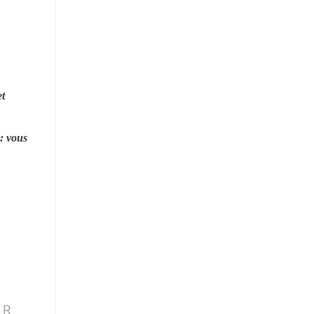
t 
: vous 