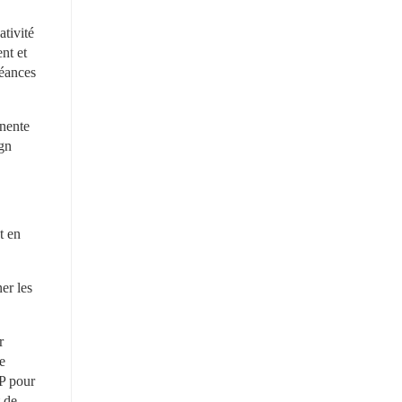
ivité 
t et 
éances 
nente 
gn 
 en 
r les 
 
 
P pour 
 de 