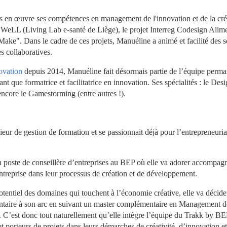
en œuvre ses compétences en management de l'innovation et de la créat
 le WeLL (Living Lab e-santé de Liège), le projet Interreg Codesign Alimen
e". Dans le cadre de ces projets, Manuéline a animé et facilité des s
s collaboratives.
ovation
 depuis 2014, Manuéline fait désormais partie de l’équipe perma
t que formatrice et facilitatrice en innovation. Ses spécialités : le Desi
u encore le Gamestorming (entre autres !).
nieur de gestion de formation et se passionnait déjà pour l’entrepreneuriat
n poste de conseillère d’entreprises au BEP où elle va adorer accompagne
entreprise dans leur processus de création et de développement.
tentiel des domaines qui touchent à l’économie créative, elle va décider
ntaire à son arc en suivant un master complémentaire en Management de
té. C’est donc tout naturellement qu’elle intègre l’équipe du Trakk by BE
 porteurs de projets dans leurs démarches de créativité, d’innovation et