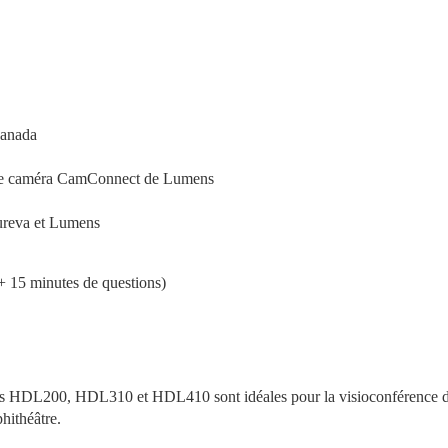
Canada
 de caméra CamConnect de Lumens
Nureva et Lumens
 15 minutes de questions)
rres HDL200, HDL310 et HDL410 sont idéales pour la visioconférence d
hithéâtre.