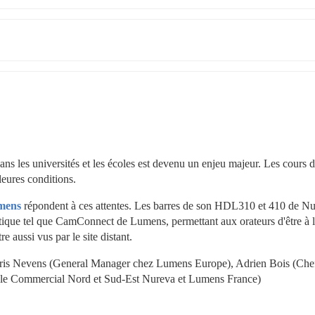
s les universités et les écoles est devenu un enjeu majeur. Les cours d
leures conditions.
mens
 répondent à ces attentes. Les barres de son HDL310 et 410 de Nu
tique tel que CamConnect de Lumens, permettant aux orateurs d'être à la
e aussi vus par le site distant.
ris Nevens (General Manager chez Lumens Europe), Adrien Bois (Chef
ble Commercial Nord et Sud-Est Nureva et Lumens France)