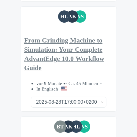
HL
AK
NS
From Grinding Machine to
Simulation: Your Complete
AdvantEdge 10.0 Workflow
Guide
vor 9 Monate
Ca. 45 Minuten
In Englisch
BT
AK
HL
NS