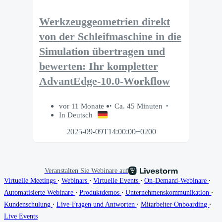
Werkzeuggeometrien direkt
von der Schleifmaschine in die
Simulation übertragen und
bewerten: Ihr kompletter
AdvantEdge-10.0-Workflow
vor 11 Monate
Ca. 45 Minuten
In Deutsch
2025-09-09T14:00:00+0200
Veranstalten Sie Webinare auf
∙
∙
∙
∙
Virtuelle Meetings
Webinars
Virtuelle Events
On-Demand-Webinare
∙
∙
∙
Automatisierte Webinare
Produktdemos
Unternehmenskommunikation
∙
∙
∙
Kundenschulung
Live-Fragen und Antworten
Mitarbeiter-Onboarding
Live Events