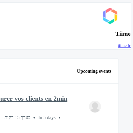
Tiime
tiime.fr
Upcoming events
urer vos clients en 2min !
בערך 15 דקות
In 5 days