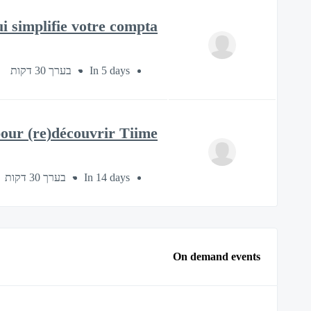
 simplifie votre compta !
בערך 30 דקות
In 5 days
pour (re)découvrir Tiime
בערך 30 דקות
In 14 days
On demand events