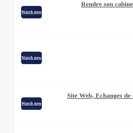
Rendre son cabinet
Watch now
Watch now
Site Web, Echanges de 
Watch now