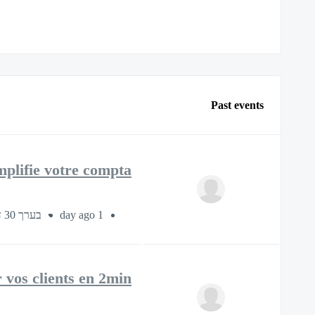
Past events
plifie votre compta !
בערך 30 דקות
1 day ago
 vos clients en 2min !