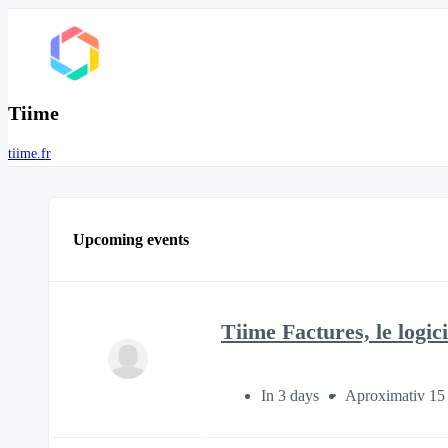
Tiime
tiime.fr
Upcoming events
Tiime Factures, le logici
In 3 days
Aproximativ 15