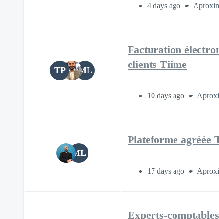
4 days ago
Aproxim
Facturation électr
clients Tiime
TP
ML
10 days ago
Aproxi
Plateforme agréée Ti
ML
17 days ago
Aproxi
Experts-comptables