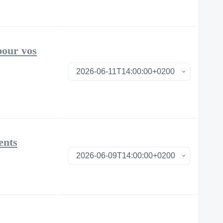
pour vos
ents