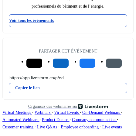
professionnels du bâtiment et de l’énergie.
Voir tous les événements
PARTAGER CET ÉVÉNEMENT
Copier le lien
Organisez des webinaires sur
∙
∙
∙
∙
Virtual Meetings
Webinars
Virtual Events
On-Demand Webinars
∙
∙
∙
Automated Webinars
Product Demos
Company communication
∙
∙
∙
Customer training
Live Q&As
Employee onboarding
Live events