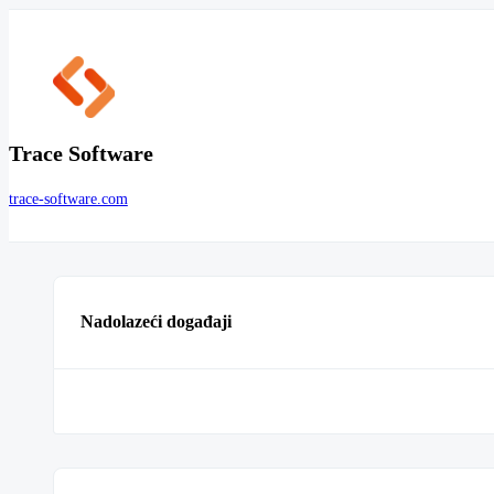
Trace Software
trace-software.com
Nadolazeći događaji