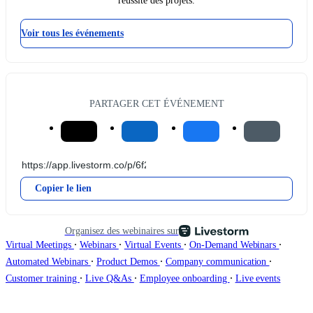
réussite des projets.
Voir tous les événements
PARTAGER CET ÉVÉNEMENT
Copier le lien
Organisez des webinaires sur
∙
∙
∙
∙
Virtual Meetings
Webinars
Virtual Events
On-Demand Webinars
∙
∙
∙
Automated Webinars
Product Demos
Company communication
∙
∙
∙
Customer training
Live Q&As
Employee onboarding
Live events