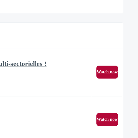
i-sectorielles !
Watch now
Watch now