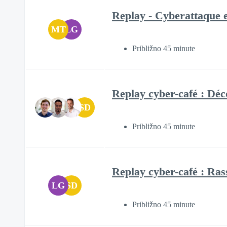
Replay - Cyberattaque en
MT
LG
Približno 45 minute
Replay cyber-café : Déc
SD
Približno 45 minute
Replay cyber-café : Ras
LG
SD
Približno 45 minute