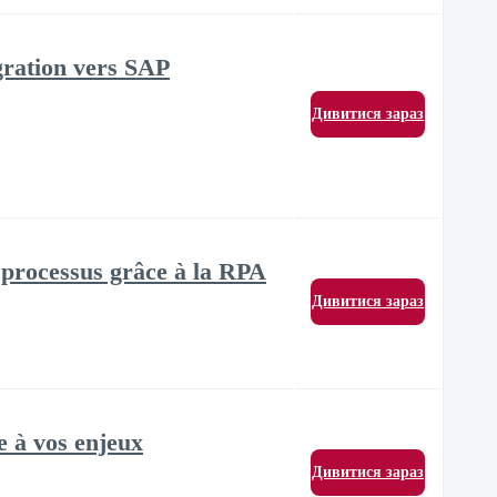
gration vers SAP
Дивитися зараз
s processus grâce à la RPA
Дивитися зараз
e à vos enjeux
Дивитися зараз