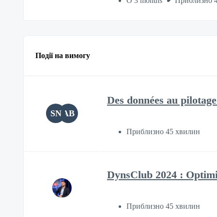
О 3 months
Приблизно 
Події на вимогу
Des données au pilotage
SN
AB
Приблизно 45 хвилин
DynsClub 2024 : Optimis
Приблизно 45 хвилин