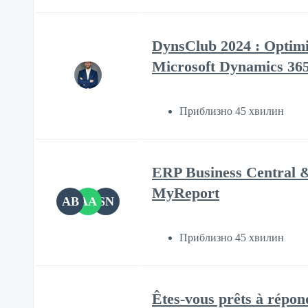
DynsClub 2024 : Optimi
Microsoft Dynamics 36
Приблизно 45 хвилин
ERP Business Central & 
MyReport
AB
AA
SN
Приблизно 45 хвилин
Êtes-vous prêts à répo