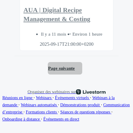
AUA | Digital Recipe
Management & Costing
Il y a 11 mois
Environ 1 heure
2025-09-17T21:00:00+0200
Page suivante
Organisez des webinaires sur
∙
∙
∙
Réunions en ligne
Webinars
Événements virtuels
Webinars à la
∙
∙
∙
demande
Webinars automatisés
Démonstrations produit
Communication
∙
∙
∙
d’entreprise
Formations clients
Séances de questions réponses
∙
Onboarding à distance
Événements en direct