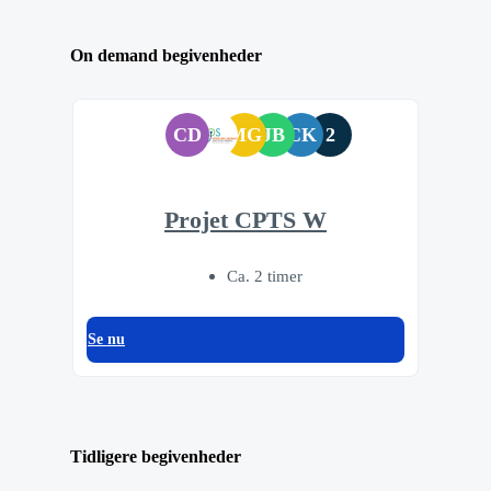
On demand begivenheder
CD
MG
JB
CK
2
Projet CPTS W
Ca. 2 timer
Se nu
Tidligere begivenheder