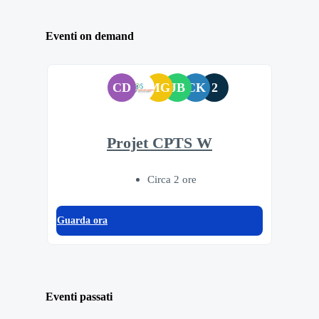
Eventi on demand
CD
MG
JB
CK
2
Projet CPTS W
Circa 2 ore
Guarda ora
Eventi passati