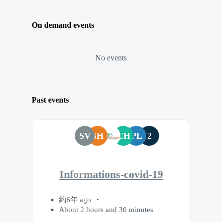
On demand events
No events
Past events
SV
SH
CH
PL
2
Informations-covid-19
約6年 ago
About 2 hours and 30 minutes