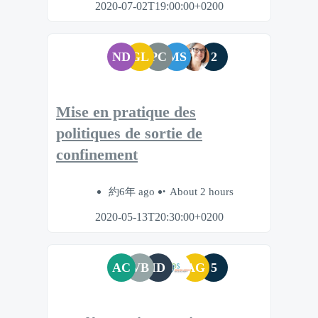
2020-07-02T19:00:00+0200
ND
GL
PC
MS
2
Mise en pratique des
politiques de sortie de
confinement
約6年 ago
About 2 hours
2020-05-13T20:30:00+0200
AC
VB
ID
AG
5