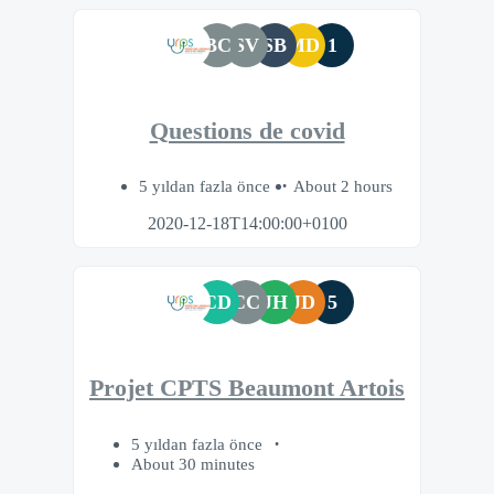
BC
SV
SB
MD
1
Questions de covid
5 yıldan fazla önce
About 2 hours
2020-12-18T14:00:00+0100
CD
CC
JH
JD
5
Projet CPTS Beaumont Artois
5 yıldan fazla önce
About 30 minutes