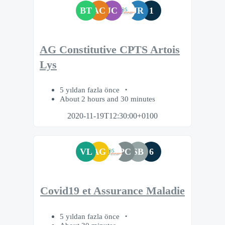
BT
AC
JC
JR
1
AG Constitutive CPTS Artois
Lys
5 yıldan fazla önce
About 2 hours and 30 minutes
2020-11-19T12:30:00+0100
VL
AG
PC
SB
6
Covid19 et Assurance Maladie
5 yıldan fazla önce