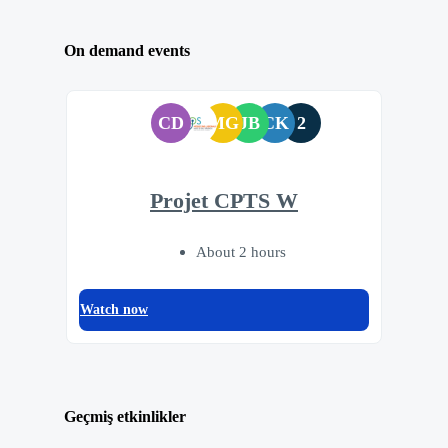
On demand events
CD
MG
JB
CK
2
Projet CPTS W
About 2 hours
Watch now
Geçmiş etkinlikler