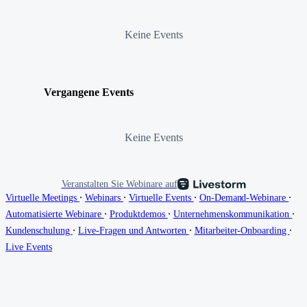
Keine Events
Vergangene Events
Keine Events
Veranstalten Sie Webinare auf
∙
∙
∙
∙
Virtuelle Meetings
Webinars
Virtuelle Events
On-Demand-Webinare
∙
∙
∙
Automatisierte Webinare
Produktdemos
Unternehmenskommunikation
∙
∙
∙
Kundenschulung
Live-Fragen und Antworten
Mitarbeiter-Onboarding
Live Events