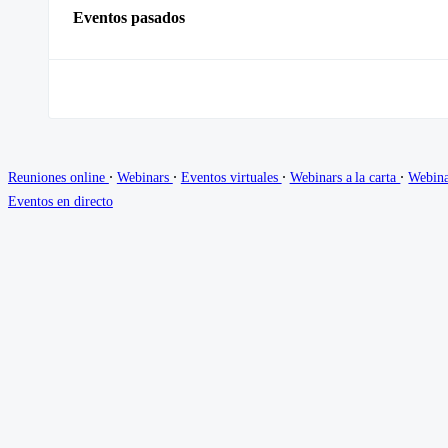
Eventos pasados
∙
∙
∙
∙
Reuniones online
Webinars
Eventos virtuales
Webinars a la carta
Webina
Eventos en directo