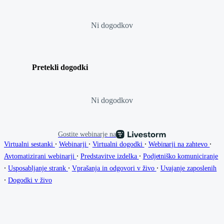
Ni dogodkov
Pretekli dogodki
Ni dogodkov
Gostite webinarje na
∙
∙
∙
∙
Virtualni sestanki
Webinarji
Virtualni dogodki
Webinarji na zahtevo
∙
∙
Avtomatizirani webinarji
Predstavitve izdelka
Podjetniško komuniciranje
∙
∙
∙
Usposabljanje strank
Vprašanja in odgovori v živo
Uvajanje zaposlenih
∙
Dogodki v živo