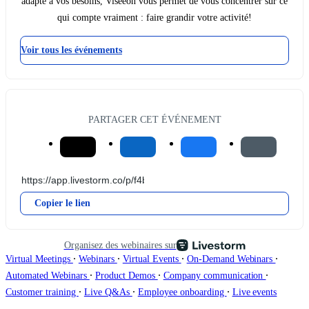
adapté à vos besoins, Viseeon vous permet de vous concentrer sur ce
qui compte vraiment : faire grandir votre activité!
Voir tous les événements
PARTAGER CET ÉVÉNEMENT
Copier le lien
Organisez des webinaires sur
∙
∙
∙
∙
Virtual Meetings
Webinars
Virtual Events
On-Demand Webinars
∙
∙
∙
Automated Webinars
Product Demos
Company communication
∙
∙
∙
Customer training
Live Q&As
Employee onboarding
Live events