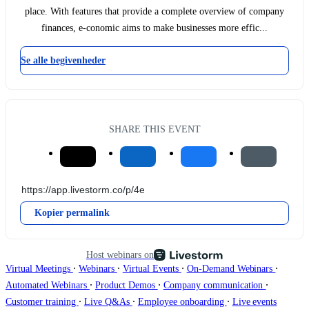
place. With features that provide a complete overview of company
finances, e-conomic aims to make businesses more effic...
Se alle begivenheder
SHARE THIS EVENT
Kopier permalink
Host webinars on
∙
∙
∙
∙
Virtual Meetings
Webinars
Virtual Events
On-Demand Webinars
∙
∙
∙
Automated Webinars
Product Demos
Company communication
∙
∙
∙
Customer training
Live Q&As
Employee onboarding
Live events