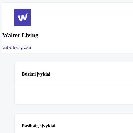
Walter Living
walterliving.com
Būsimi įvykiai
Pasibaige įvykiai