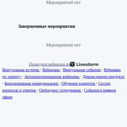
Мероприятий нет
Завершенные мероприятия
Мероприятий нет
Проводите вебинары на
∙
∙
∙
Виртуальные встречи
Вебинары
Виртуальные события
Вебинары
∙
∙
по запросу
Автоматизированные вебинары
Демонстрации продукта
∙
∙
∙
Корпоративные коммуникации
Обучение клиентов
Сессии
∙
∙
вопросов и ответов
Онбординг сотрудников
События в прямом
эфире