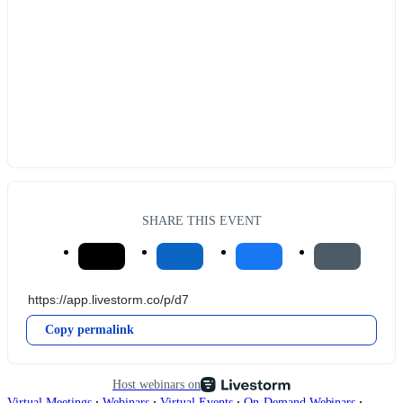
SHARE THIS EVENT
Copy permalink
Host webinars on
∙
∙
∙
∙
Virtual Meetings
Webinars
Virtual Events
On-Demand Webinars