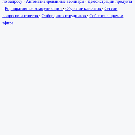
∙
∙
по запросу
Автоматизированные вебинары
Демонстрации продукта
∙
∙
∙
Корпоративные коммуникации
Обучение клиентов
Сессии
∙
∙
вопросов и ответов
Онбординг сотрудников
События в прямом
эфире