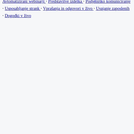
∙
∙
Avtomatizirani webinarji
Predstavitve izdelka
Podjetniško komuniciranje
∙
∙
∙
Usposabljanje strank
Vprašanja in odgovori v živo
Uvajanje zaposlenih
∙
Dogodki v živo