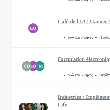
Café de l'IA | Gagner 
LQ
εδώ και 5 μήνες
Περίπ
Facturation électroniq
CD
LQ
FM
εδώ και 5 μήνες
Περίπο
Industries : Implémen
Life