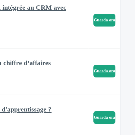
l intégrée au CRM avec
Guarda ora
chiffre d’affaires
Guarda ora
e d'apprentissage ?
Guarda ora