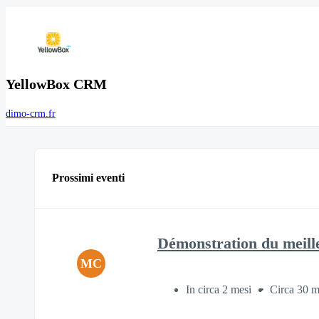
YellowBox CRM
dimo-crm.fr
Prossimi eventi
Démonstration du meil
MC
In circa 2 mesi
Circa 30 m