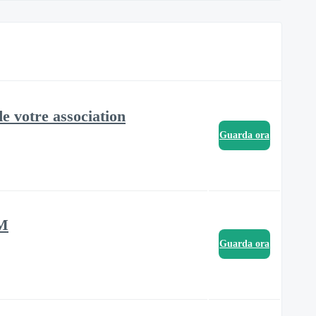
e votre association
Guarda ora
RM
Guarda ora