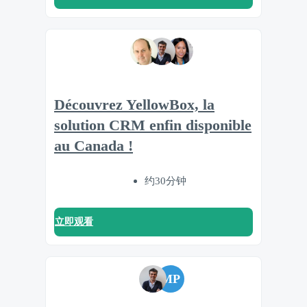
Découvrez YellowBox, la
solution CRM enfin disponible
au Canada !
约30分钟
立即观看
MP