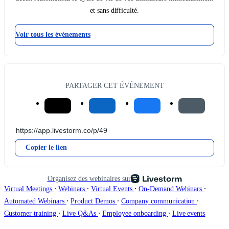
et sans difficulté.
Voir tous les événements
PARTAGER CET ÉVÉNEMENT
Copier le lien
Organisez des webinaires sur
∙
∙
∙
∙
Virtual Meetings
Webinars
Virtual Events
On-Demand Webinars
∙
∙
∙
Automated Webinars
Product Demos
Company communication
∙
∙
∙
Customer training
Live Q&As
Employee onboarding
Live events