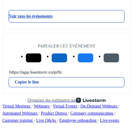
Voir tous les événements
PARTAGER CET ÉVÉNEMENT
Copier le lien
Organisez des webinaires sur
∙
∙
∙
∙
Virtual Meetings
Webinars
Virtual Events
On-Demand Webinars
∙
∙
∙
Automated Webinars
Product Demos
Company communication
∙
∙
∙
Customer training
Live Q&As
Employee onboarding
Live events