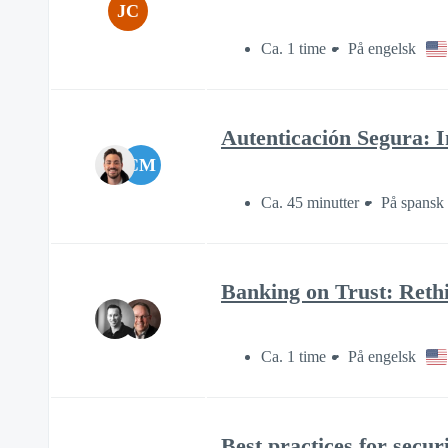
JC
Ca. 1 time
På engelsk
Autenticación Segura: I
CM
Ca. 45 minutter
På spansk
Banking on Trust: Rethi
Ca. 1 time
På engelsk
Best practices for secu