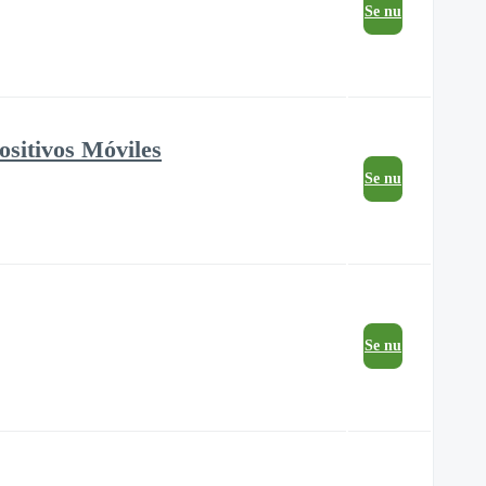
Se nu
ositivos Móviles
Se nu
Se nu