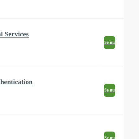
l Services
Se nu
hentication
Se nu
Se nu