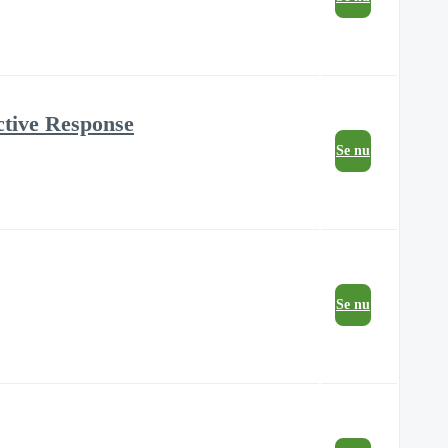
ctive Response
Se nu
Se nu