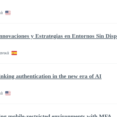
κά
nnovaciones y Estrategias en Entornos Sin Disp
ανικά
nking authentication in the new era of AI
κά
ring mobile-restricted environments with MFA