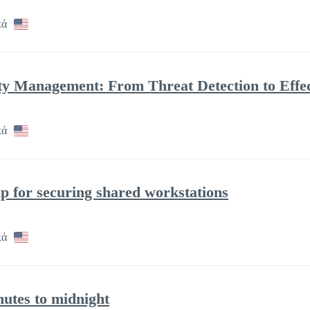
κά
ity Management: From Threat Detection to Effe
κά
p for securing shared workstations
κά
nutes to midnight