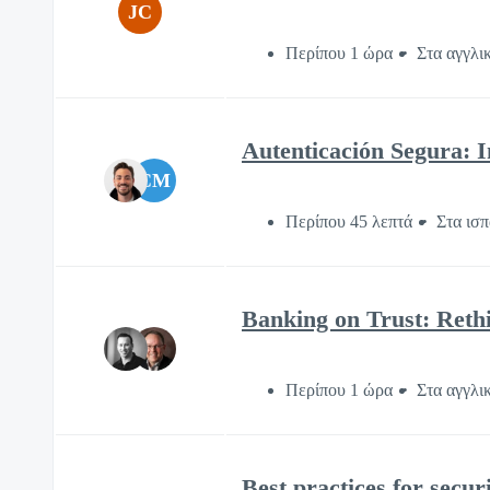
JC
Περίπου 1 ώρα
Στα αγγλι
Autenticación Segura: I
CM
Περίπου 45 λεπτά
Στα ισπ
Banking on Trust: Rethi
Περίπου 1 ώρα
Στα αγγλι
Best practices for secu