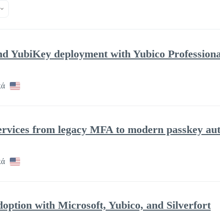
d YubiKey deployment with Yubico Professiona
κά
services from legacy MFA to modern passkey aut
κά
option with Microsoft, Yubico, and Silverfort