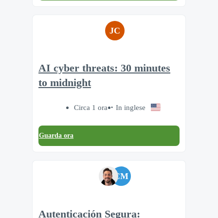
JC
AI cyber threats: 30 minutes
to midnight
Circa 1 ora
In inglese
Guarda ora
CM
Autenticación Segura: