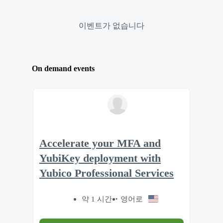
이벤트가 없습니다
On demand events
Accelerate your MFA and
YubiKey deployment with
Yubico Professional Services
약 1 시간
영어로