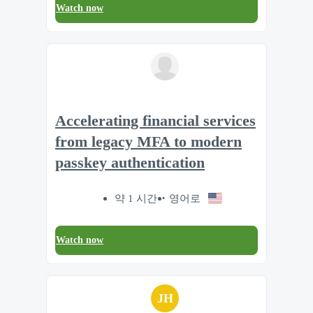
Watch now
Accelerating financial services
from legacy MFA to modern
passkey authentication
약 1 시간
영어로
Watch now
JH