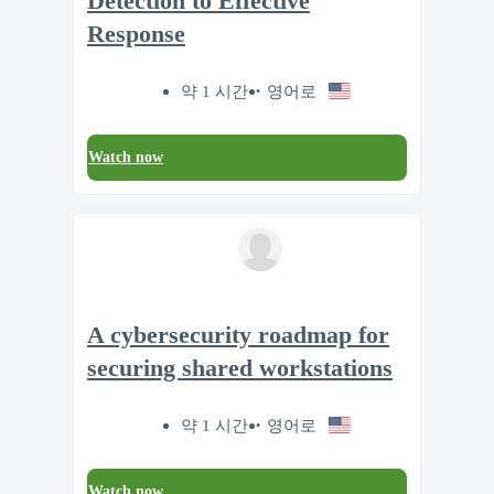
Detection to Effective
Response
약 1 시간
영어로
Watch now
A cybersecurity roadmap for
securing shared workstations
약 1 시간
영어로
Watch now