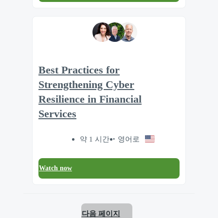
Best Practices for
Strengthening Cyber
Resilience in Financial
Services
약 1 시간
영어로
Watch now
다음 페이지