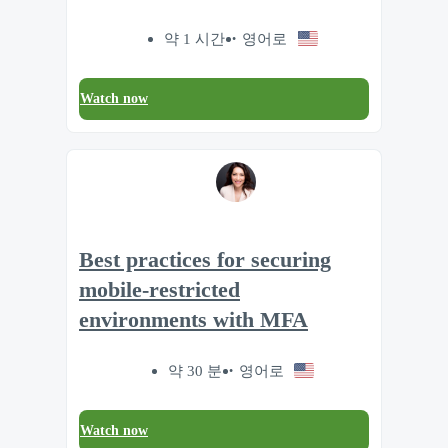
약 1 시간
영어로
Watch now
Best practices for securing
mobile-restricted
environments with MFA
약 30 분
영어로
Watch now