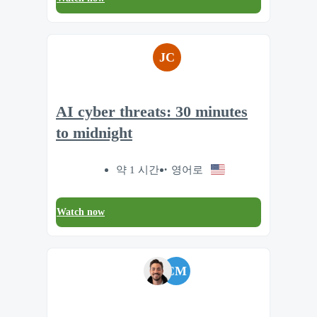
JC
AI cyber threats: 30 minutes
to midnight
약 1 시간
영어로
Watch now
CM