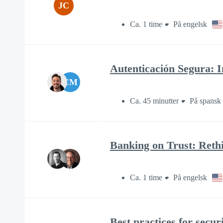
JC
Ca. 1 time
På engelsk
Autenticación Segura: I
CM
Ca. 45 minutter
På spansk
Banking on Trust: Rethi
Ca. 1 time
På engelsk
Best practices for secu