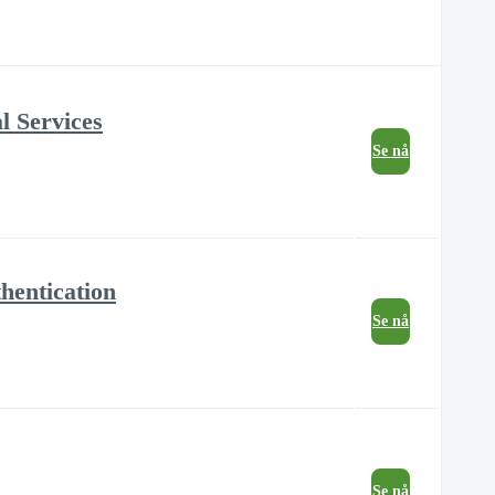
l Services
Se nå
hentication
Se nå
Se nå