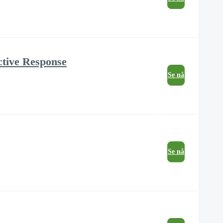
ctive Response
Se nå
Se nå