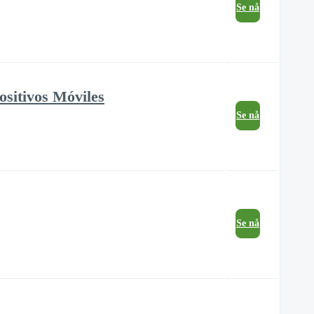
Se nå
ositivos Móviles
Se nå
Se nå